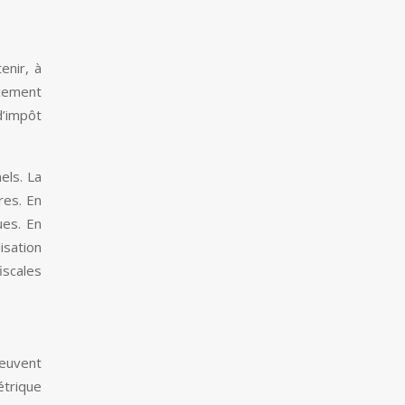
enir, à
ncement
d’impôt
els. La
res. En
ues. En
isation
iscales
peuvent
étrique