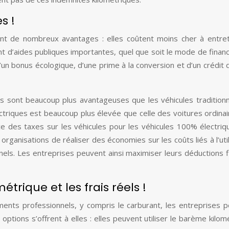
s !
ent de nombreux avantages : elles coûtent moins cher à entret
ent d’aides publiques importantes, quel que soit le mode de fina
’un bonus écologique, d’une prime à la conversion et d’un crédit 
ues sont beaucoup plus avantageuses que les véhicules traditionn
ectriques est beaucoup plus élevée que celle des voitures ordinai
ice des taxes sur les véhicules pour les véhicules 100% électriq
organisations de réaliser des économies sur les coûts liés à l’util
els. Les entreprises peuvent ainsi maximiser leurs déductions f
trique et les frais réels !
ments professionnels, y compris le carburant, les entreprises 
options s’offrent à elles : elles peuvent utiliser le barème kilom