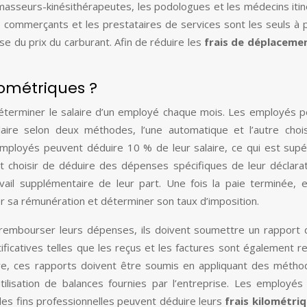
s masseurs-kinésithérapeutes, les podologues et les médecins itin
 commerçants et les prestataires de services sont les seuls à 
e du prix du carburant. Afin de réduire les
frais de déplaceme
lométriques ?
déterminer le salaire d’un employé chaque mois. Les employés 
alaire selon deux méthodes, l’une automatique et l’autre choi
mployés peuvent déduire 10 % de leur salaire, ce qui est supé
ent choisir de déduire des dépenses spécifiques de leur déclara
ail supplémentaire de leur part. Une fois la paie terminée, e
r sa rémunération et déterminer son taux d’imposition.
rembourser leurs dépenses, ils doivent soumettre un rapport d
icatives telles que les reçus et les factures sont également r
tre, ces rapports doivent être soumis en appliquant des méth
’utilisation de balances fournies par l’entreprise. Les employés
des fins professionnelles peuvent déduire leurs
frais kilométri