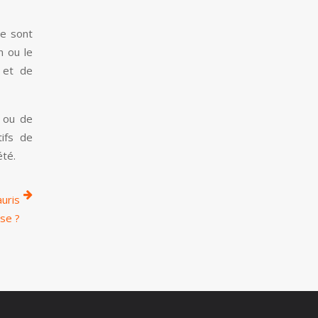
re sont
n ou le
e et de
l ou de
tifs de
été.
uris
ise ?