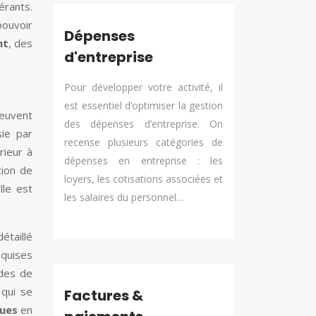
érants.
pouvoir
Dépenses
nt
, des
d'entreprise
Pour développer votre activité, il
est essentiel d’optimiser la gestion
peuvent
des dépenses d’entreprise. On
sie par
recense plusieurs catégories de
rieur à
dépenses en entreprise : les
tion de
loyers, les cotisations associées et
lle est
les salaires du personnel…
étaillé
equises
odes de
 qui se
Factures &
ques
en