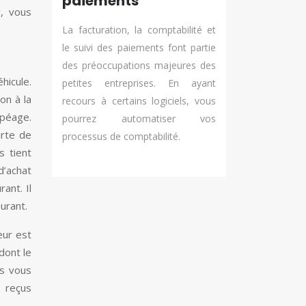
paiements
r
, vous
La facturation, la comptabilité et
le suivi des paiements font partie
des préoccupations majeures des
hicule.
petites entreprises. En ayant
on à la
recours à certains logiciels, vous
 péage.
pourrez automatiser vos
carte de
processus de comptabilité.
s tient
d’achat
ant. Il
urant.
eur est
dont le
es vous
s reçus